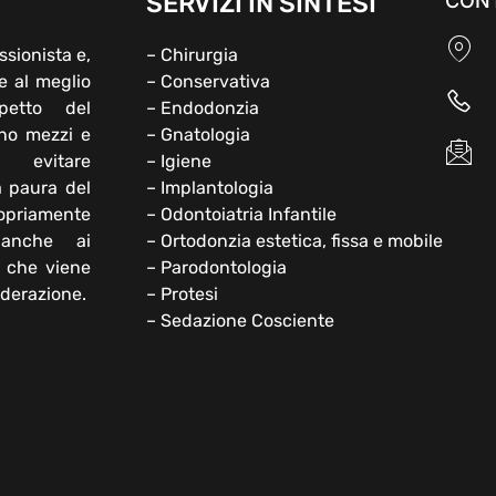
SERVIZI IN SINTESI
CONT
ENOTA SUBITO
ssionista e,
– Chirurgia
e al meglio
– Conservativa
o il tuo appuntamento o richiedi
petto del
– Endodonzia
ono mezzi e
– Gnatologia
onsulenza. Non esitare.
 evitare
– Igiene
a paura del
– Implantologia
opriamente
– Odontoiatria Infantile
 anche ai
– Ortodonzia estetica, fissa e mobile
Clicca qui
e che viene
– Parodontologia
iderazione.
– Protesi
– Sedazione Cosciente