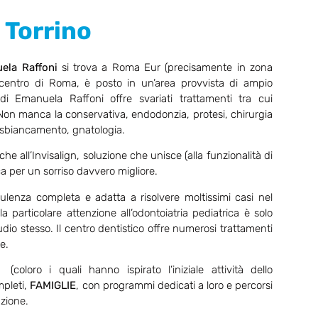
Torrino
ela Raffoni
si trova a Roma Eur (precisamente in zona
centro di Roma, è posto in un’area provvista di ampio
di Emanuela Raffoni offre svariati trattamenti tra cui
 Non manca la conservativa, endodonzia, protesi, chirurgia
e sbiancamento, gnatologia.
he all’Invisalign, soluzione che unisce (alla funzionalità di
ca per un sorriso davvero migliore.
ulenza completa e adatta a risolvere moltissimi casi nel
a particolare attenzione all’odontoiatria pediatrica è solo
tudio stesso. Il centro dentistico offre numerosi trattamenti
e.
(coloro i quali hanno ispirato l’iniziale attività dello
mpleti,
FAMIGLIE
, con programmi dedicati a loro e percorsi
nzione.