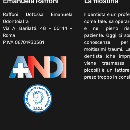
Emanuela Raffoni
La filosofia
PR
Raffoni Dott.ssa Emanuela
Il dentista è un profe
Odontoiatra
come tale, sa operar
Prenota subit
Via A. Barilatti, 48 – 00144 –
e nel pieno ris
Roma
paziente. Oggi ci s
una c
P.IVA 08701930581
conoscenze per
moltissimi traumi. L
dentista (che impr
viene trasmessa
piccoli) è un fattor
preso troppo in cons