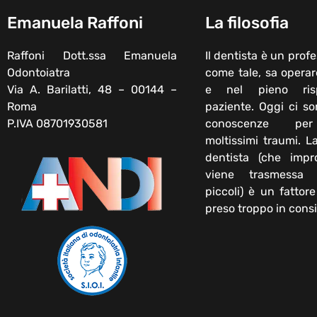
Emanuela Raffoni
La filosofia
Raffoni Dott.ssa Emanuela
Il dentista è un profe
Odontoiatra
come tale, sa operar
Via A. Barilatti, 48 – 00144 –
e nel pieno ris
Roma
paziente. Oggi ci s
P.IVA 08701930581
conoscenze per
moltissimi traumi. L
dentista (che impr
viene trasmessa
piccoli) è un fattor
preso troppo in cons