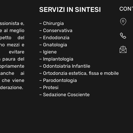
SERVIZI IN SINTESI
CONT
ssionista e,
– Chirurgia
e al meglio
– Conservativa
petto del
– Endodonzia
ono mezzi e
– Gnatologia
 evitare
– Igiene
a paura del
– Implantologia
opriamente
– Odontoiatria Infantile
 anche ai
– Ortodonzia estetica, fissa e mobile
e che viene
– Parodontologia
iderazione.
– Protesi
– Sedazione Cosciente