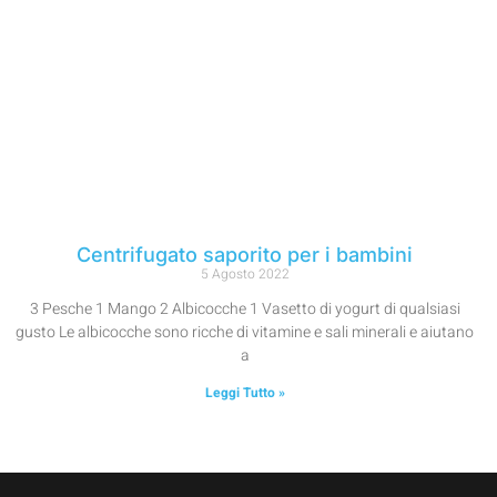
Centrifugato saporito per i bambini
5 Agosto 2022
3 Pesche 1 Mango 2 Albicocche 1 Vasetto di yogurt di qualsiasi
gusto Le albicocche sono ricche di vitamine e sali minerali e aiutano
a
Leggi Tutto »