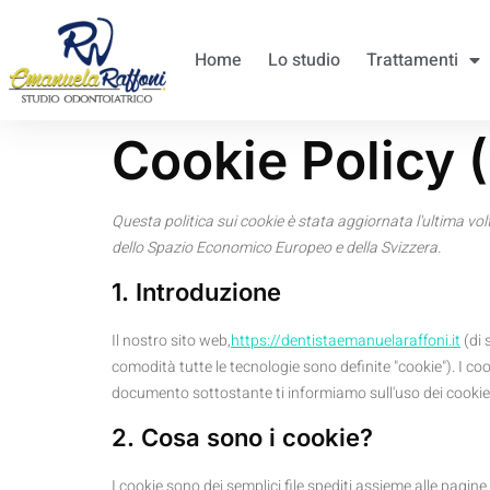
Home
Lo studio
Trattamenti
Cookie Policy 
Questa politica sui cookie è stata aggiornata l'ultima volt
dello Spazio Economico Europeo e della Svizzera.
1. Introduzione
Il nostro sito web,
https://dentistaemanuelaraffoni.it
(di 
comodità tutte le tecnologie sono definite "cookie"). I c
documento sottostante ti informiamo sull'uso dei cookie 
2. Cosa sono i cookie?
I cookie sono dei semplici file spediti assieme alle pagine