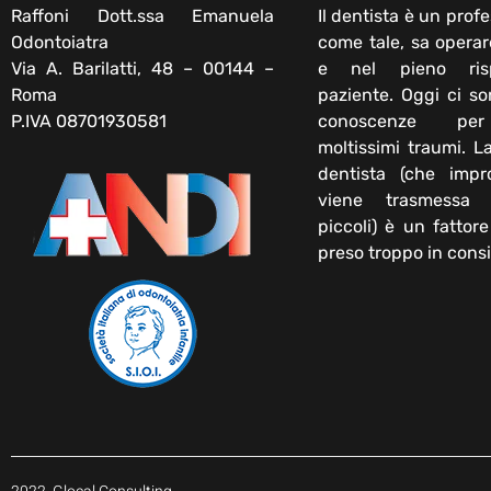
Raffoni Dott.ssa Emanuela
Il dentista è un profe
Odontoiatra
come tale, sa operar
Via A. Barilatti, 48 – 00144 –
e nel pieno ris
Roma
paziente. Oggi ci s
P.IVA 08701930581
conoscenze per
moltissimi traumi. L
dentista (che impr
viene trasmessa
piccoli) è un fattor
preso troppo in cons