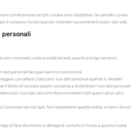
are correttamente se tutti i cookie sono disabilitati. Se cancelli i cookie
po il consenso fornito quando visiterete nuovamente il nostro sito web.
ti personali
onali sono necessari, cosa succede ad essi, quanto a lungo verranno
tuoi dati personali dei quali siamo a conoscenza.
 correggere, cancellare o bloccare i tuoi dati personali quando lo desideri.
hai il diritto di revocare questo consenso e di eliminare i tuoi dati personali
chiedere tutti i tuoi dati dal controllore e trasferirli tutti quanti ad un altro
verso il processo dei tuoi dati. Noi rispetteremo questa scelta, a meno che no
i prega di fare riferimento ai dettagli di contatto in fondo a questa Cookie