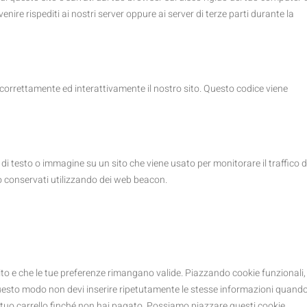
venire rispediti ai nostri server oppure ai server di terze parti durante la
 correttamente ed interattivamente il nostro sito. Questo codice viene
 di testo o immagine su un sito che viene usato per monitorare il traffico d
no conservati utilizzando dei web beacon.
ito e che le tue preferenze rimangano valide. Piazzando cookie funzionali,
n questo modo non devi inserire ripetutamente le stesse informazioni quand
el tuo carrello finché non hai pagato. Possiamo piazzare questi cookie