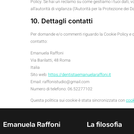
Policy. Se hai un reclamo su come gestiamo i tuoi dati, v
all'autorità di vigilanza (l'Autorità per la Protezione dei Da
10. Dettagli contatti
Per domande e/o commenti riguardo la Cookie Policy e qu
contatto:
Emanuela Raffoni
Via Barilatti, 48 Roma
Italia
Sito web:
https://dentistaemanuelaraffoni.it
Email:
raffonistudio@
gmail.com
Numero di telefono: 06.52277102
Questa politica sui cookie è stata sincronizzata con
coo
Emanuela Raffoni
La filosofia