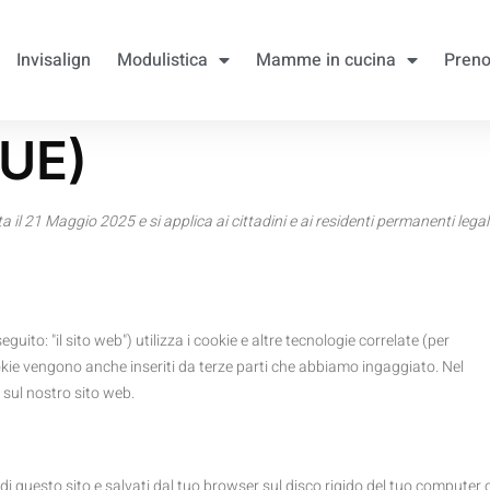
Invisalign
Modulistica
Mamme in cucina
Preno
(UE)
a il 21 Maggio 2025 e si applica ai cittadini e ai residenti permanenti legal
seguito: "il sito web") utilizza i cookie e altre tecnologie correlate (per
ookie vengono anche inseriti da terze parti che abbiamo ingaggiato. Nel
sul nostro sito web.
 di questo sito e salvati dal tuo browser sul disco rigido del tuo computer 