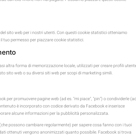
 del sito web per i nostri utenti. Con questi cookie statistici otteniamo
l tuo permesso per piazzare cookie statistici.
mento
i altra forma di memorizzazione locale, utilizzati per creare profili utent
sto sito web o su diversi siti web per scopi di marketing simili.
ok per promuovere pagine web (ad es. "mi piace", "pin") o condividerle (a
ontenuto è incorporato con codice derivato da Facebook e inserisce
rare alcune informazioni per la pubblicità personalizzata.
rk (che possono cambiare regolarmente) per sapere cosa fanno con i tuoi
 dati ottenuti vengono anonimizzati quanto possibile. Facebook si trova