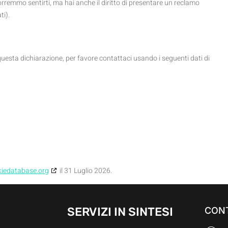
orremmo sentirti, ma hai anche il diritto di presentare un reclamo
ti).
esta dichiarazione, per favore contattaci usando i seguenti dati di
kiedatabase.org
il 31 Luglio 2026.
SERVIZI IN SINTESI
CONT