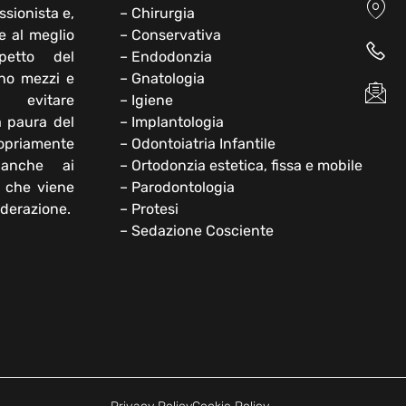
ssionista e,
– Chirurgia
e al meglio
– Conservativa
petto del
– Endodonzia
ono mezzi e
– Gnatologia
 evitare
– Igiene
a paura del
– Implantologia
opriamente
– Odontoiatria Infantile
 anche ai
– Ortodonzia estetica, fissa e mobile
e che viene
– Parodontologia
iderazione.
– Protesi
– Sedazione Cosciente