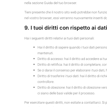
nella sezione Guida del tuo browser.
Tieni presente che il nostro sito web potrebbe non funzion
nel vostro browser, essi verranno nuovamente inseriti do
9. I tuoi diritti con rispetto ai da
Hai i seguenti diritti relativi ai tuoi dati personali:
Hai il diritto di sapere quando i tuoi dati pers
mantenuti.
Diritto di accesso: hai il diritto ad accedere ai 
Diritto di rettifica: hai il diritto di completare,
Se ci darai il consenso per elaborare i tuoi dati, 
Diritto di trasferire i tuoi dati: hai il diritto di ri
controllore.
Diritto di obiezione: hai il diritto di obiezione 
ci siano delle basi valide per il processo.
Per esercitare questi diritti, non esitate a contattarci. S