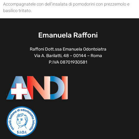
Accompagnatele con dell’insalata di pomodorini con prezzemolo e
basilico tritato.
Emanuela Raffoni
Raffoni Dott.ssa Emanuela Odontoiatra
Via A. Barilatti, 48 – 00144 – Roma
P.IVA 08701930581