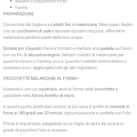
Basilico e prezzemolo tritati
Farina
PREPARAZIONE
Cominciate dal tagliare a
cubetti
fini
le
melanzane
. Mescolate i dadini
con un
cucchiaino di sale
e lasciate riposare mezzora, affinché le
melanzane perdano parte della loro acqua.
Scolate poi il liquido
che si è formato e mettete una
padella
sul fuoco
con un filo di
olio extravergine
. Saltate i cubetti di melanzane per
qualche minuto a fiamma viva e, quando li vedrete ammorbidirsi e
diventare scuri, aggiungete tutti gli altri ingredienti.
CROCCHETTE MELANZANE AL FORNO –
Aiutandovi con un
cucchiaio
, date la forma delle
crocchette
e
passatele nella
farina fioretto di mais
.
A questo punto avete due opzioni: la più sana è quella di
cuocerle in
forno a 180 gradi per 20 minuti
, oppure passarle in padella con l’olio.
Prima di impiattarle, adagiatele su un foglio di carta da cucina in
grado di assorbire l’olio in eccesso.