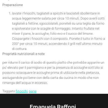
Preparazione
lavate i finocchi, tagliateli a spicchi e lasciateli sbollentare in
acqua leggermente salata per circa 10 minuti. Dopo averli cotti
tagliateli a fettine, sgocciolateli, poneteli su una teglia da forno
e spolverate con le scaglie di formaggio. Intanto frullate nel
mixer il pane, le acciughe, l’olio evo e il succo del limone.
Cospargete i finocchi con il composto. Ponete il tutto in forno a
200° per circa 10 minuti, accendendo il grill nell’ultimo minuto
di cottura.
Proprietà nutrizionali e note
per ridurre il carico di sodio di questo piatto che potrebbe apparire un
po’ elevato per il parmigiano e per la presenza di acciughe sott’olio si
possono sciacquare le acciughe prima di utilizzarle nella pietanza,
asciugandole poi bene con della carta da cucina in modo che non
rimanga dell’acqua in eccesso.
Taggato
finocchi
,
pane
Emanuela Raffoni