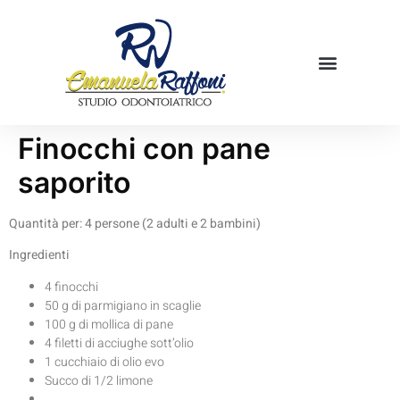
Mamme in cucina
Prenota una visita
Finocchi con pane
saporito
Quantità per: 4 persone (2 adulti e 2 bambini)
Ingredienti
4 finocchi
50 g di parmigiano in scaglie
100 g di mollica di pane
4 filetti di acciughe sott’olio
1 cucchiaio di olio evo
Succo di 1/2 limone