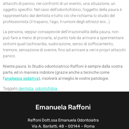
attacchi di panico, nei confronti di un evento, una situazione, un
oggetto specifici. Nel caso dell’odontofobico, l’oggetto della paura è
rappresentato dal dentista e tutto ciò che richiama lo studio del
professionista (il trapano, l’ago, il rumore degli attrezzi ecc…).
La persona, seppur consapevole dell’irrazionalità della paura, non
può fare a meno di provarla, al punto tale da arrivare a sperimentare
sintomi quali tachicardia, sudorazione, senso di soffocamento,
tremore, sensazione di svenire, fino ad arrivare a veri e propri attacchi
panico.
Niente paura: lo Studio odontoiatrico Raffoni è sempre dalla vostra
parte, ed in maniera indolore (grazie anche a tecniche come
l’
analgesia sedativa
), risolverà al meglio le vostre patologie.
Taggato
dentista
,
odontofobia
Emanuela Raffoni
Raffoni Dott.ssa Emanuela Odontoiatra
Via A. Barilatti, 48 – 00144 – Roma