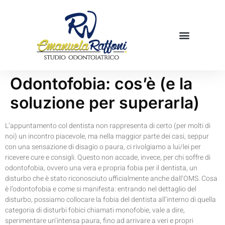
Mamme in cucina
Prenota una visita
Odontofobia: cos’è (e la
soluzione per superarla)
L’appuntamento col dentista non rappresenta di certo (per molti di
noi) un incontro piacevole, ma nella maggior parte dei casi, seppur
con una sensazione di disagio o paura, ci rivolgiamo a lui/lei per
ricevere cure e consigli. Questo non accade, invece, per chi soffre di
odontofobia, ovvero una vera e propria fobia per il dentista, un
disturbo che è stato riconosciuto ufficialmente anche dall’OMS. Cosa
è l’odontofobia e come si manifesta: entrando nel dettaglio del
disturbo, possiamo collocare la fobia del dentista all’interno di quella
categoria di disturbi fobici chiamati monofobie, vale a dire,
sperimentare un’intensa paura, fino ad arrivare a veri e propri