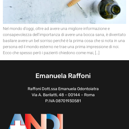
Nel mondo d’oggi, oltre ad avere una migliore informazione e
consapevolezza dell’importanza di avere una bocca sana, è diventato
basilare avere un bel sorriso perché è la prima cosa che si nota in una
persona ed il mondo esterno ne trae una prima impressione di noi.
Ecco che spesso però i pazienti chiedono come mai, […]
Emanuela Raffoni
Raffoni Dott.ssa Emanuela Odontoiatra
Via A. Barilatti, 48 – 00144 – Roma
P.IVA 08701930581