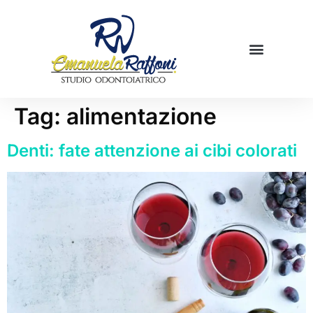
Mamme in cucina
Prenota una visita
Tag:
alimentazione
Denti: fate attenzione ai cibi colorati