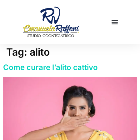
Mamme in cucina
Prenota una visita
Tag:
alito
Come curare l’alito cattivo