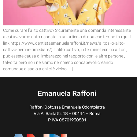
Come curare l’alito cattivo? Sicuramente una domanda interessante
a cui avevamo dato risposta in un articolo di qualche tempo fa (qui il
link https://www.dentistaemanuelaraffoni.it/news/alitosi-o-alito-
cattivo-perche-rimediare/) L’alito cattivo, in termine tecnico alitosi,
può essere causa di imbarazzo nel rapporto con le altre persone ,
talvolta però non ne siamo nemmeno consapevoli creando
comunque disagio a chi ci è vicino. […]
Emanuela Raffoni
Raffoni Dott.ssa Emanuela Odontoiatra
Via A. Barilatti, 48 – 00144 – Roma
P.IVA 08701930581