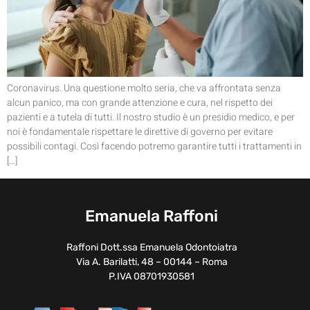
Coronavirus. Una questione molto seria, che va affrontata senza
alcun panico, ma con grande attenzione e cura, nel rispetto dei
pazienti e a tutela di tutti. Il nostro studio è un presidio medico, e per
noi è fondamentale rispettare le direttive di governo per evitare
possibili contagi. Così facendo potremo garantire tutti i trattamenti in
[…]
Emanuela Raffoni
Raffoni Dott.ssa Emanuela Odontoiatra
Via A. Barilatti, 48 – 00144 – Roma
P.IVA 08701930581