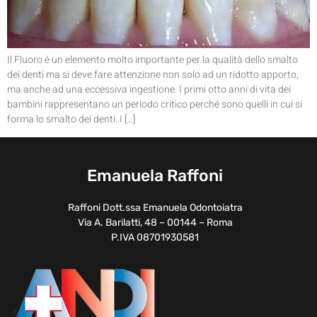
Il Fluoro è un elemento molto importante per la qualità dello smalto
dei denti ma si deve fare attenzione non solo ad un ridotto apporto,
ma anche ad una eccessiva ingestione. I primi otto anni di vita dei
bambini rappresentano un periodo critico perché sono quelli in cui si
forma lo smalto dei denti. I […]
Emanuela Raffoni
Raffoni Dott.ssa Emanuela Odontoiatra
Via A. Barilatti, 48 – 00144 – Roma
P.IVA 08701930581