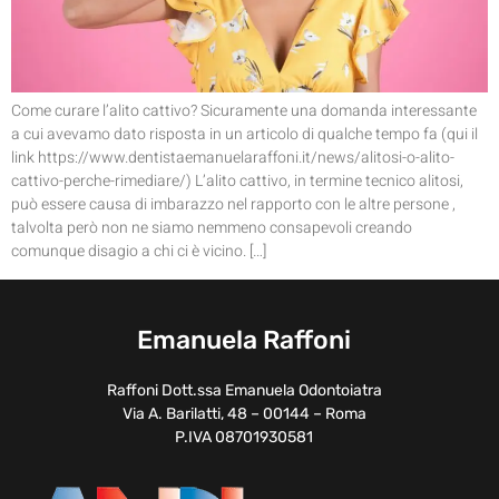
Come curare l’alito cattivo? Sicuramente una domanda interessante
a cui avevamo dato risposta in un articolo di qualche tempo fa (qui il
link https://www.dentistaemanuelaraffoni.it/news/alitosi-o-alito-
cattivo-perche-rimediare/) L’alito cattivo, in termine tecnico alitosi,
può essere causa di imbarazzo nel rapporto con le altre persone ,
talvolta però non ne siamo nemmeno consapevoli creando
comunque disagio a chi ci è vicino. […]
Emanuela Raffoni
Raffoni Dott.ssa Emanuela Odontoiatra
Via A. Barilatti, 48 – 00144 – Roma
P.IVA 08701930581