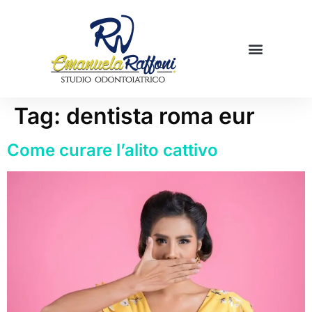
Mamme in cucina
Prenota una visita
Tag:
dentista roma eur
Come curare l’alito cattivo