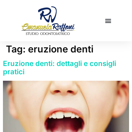
Mamme in cucina
Prenota una visita
Tag:
eruzione denti
Eruzione denti: dettagli e consigli
pratici