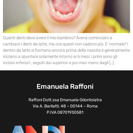
Quanti denti deve avere il mio bambino? Aveva cominciato a
cambiare i denti da latte, ma ora questi non cadono più. E’ normale? I
dentini da latte si formano ancora prima della nascita e generalmente
iniziano a spuntare solamente intorno ai 6 mesi: i primi sono gli
incisivi inferiori , seguiti dai superiori e poi man mano dagli […]
Emanuela Raffoni
Raffoni Dott.ssa Emanuela Odontoiatra
Via A. Barilatti, 48 – 00144 – Roma
P.IVA 08701930581