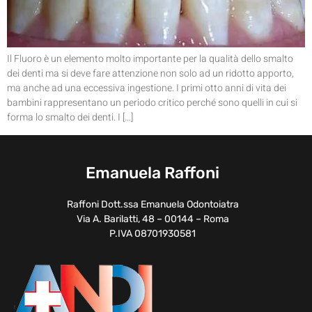
Il Fluoro è un elemento molto importante per la qualità dello smalto
dei denti ma si deve fare attenzione non solo ad un ridotto apporto,
ma anche ad una eccessiva ingestione. I primi otto anni di vita dei
bambini rappresentano un periodo critico perché sono quelli in cui si
forma lo smalto dei denti. I […]
Emanuela Raffoni
Raffoni Dott.ssa Emanuela Odontoiatra
Via A. Barilatti, 48 – 00144 – Roma
P.IVA 08701930581