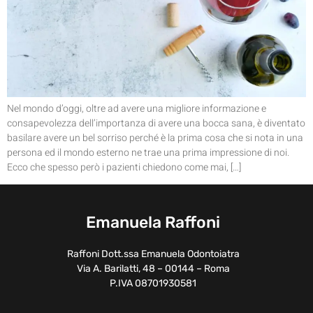
Nel mondo d’oggi, oltre ad avere una migliore informazione e
consapevolezza dell’importanza di avere una bocca sana, è diventato
basilare avere un bel sorriso perché è la prima cosa che si nota in una
persona ed il mondo esterno ne trae una prima impressione di noi.
Ecco che spesso però i pazienti chiedono come mai, […]
Emanuela Raffoni
Raffoni Dott.ssa Emanuela Odontoiatra
Via A. Barilatti, 48 – 00144 – Roma
P.IVA 08701930581