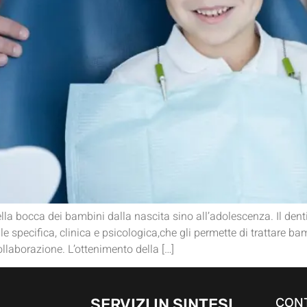
ella bocca dei bambini dalla nascita sino all’adolescenza. Il den
 specifica, clinica e psicologica,che gli permette di trattare b
llaborazione. L’ottenimento della […]
SERVIZI IN SINTESI
CONT