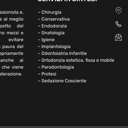
ssionista e,
– Chirurgia
e al meglio
– Conservativa
petto del
– Endodonzia
ono mezzi e
– Gnatologia
 evitare
– Igiene
a paura del
– Implantologia
opriamente
– Odontoiatria Infantile
 anche ai
– Ortodonzia estetica, fissa e mobile
e che viene
– Parodontologia
iderazione.
– Protesi
– Sedazione Cosciente