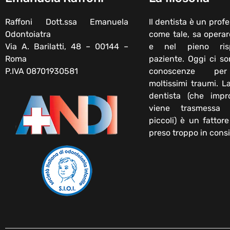
Raffoni Dott.ssa Emanuela
Il dentista è un profe
Odontoiatra
come tale, sa operar
Via A. Barilatti, 48 – 00144 –
e nel pieno ris
Roma
paziente. Oggi ci s
P.IVA 08701930581
conoscenze per
moltissimi traumi. L
dentista (che impr
viene trasmessa
piccoli) è un fattor
preso troppo in cons