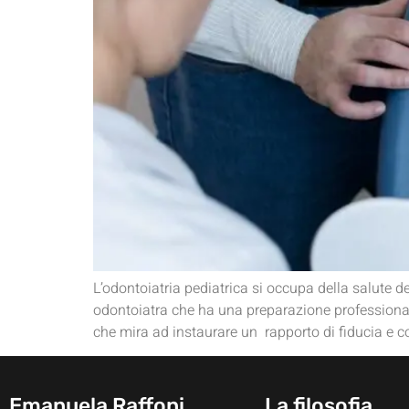
L’odontoiatria pediatrica si occupa della salute d
odontoiatra che ha una preparazione professionale
che mira ad instaurare un rapporto di fiducia e co
Emanuela Raffoni
La filosofia