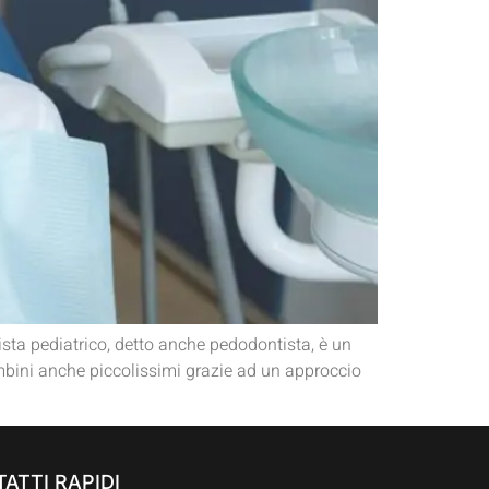
tista pediatrico, detto anche pedodontista, è un
ambini anche piccolissimi grazie ad un approccio
ATTI RAPIDI