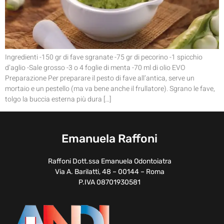
Ingredienti -150 gr di fave sgranate -75 gr di pecorino -1 spicchio
d’aglio -Sale grosso -3 o 4 foglie di menta -70 ml di olio EVO
Preparazione Per preparare il pesto di fave all’antica, serve un
mortaio e un pestello (ma va bene anche il frullatore). Sgrano le fave,
tolgo la buccia esterna più dura […]
Emanuela Raffoni
Raffoni Dott.ssa Emanuela Odontoiatra
Via A. Barilatti, 48 – 00144 – Roma
P.IVA 08701930581