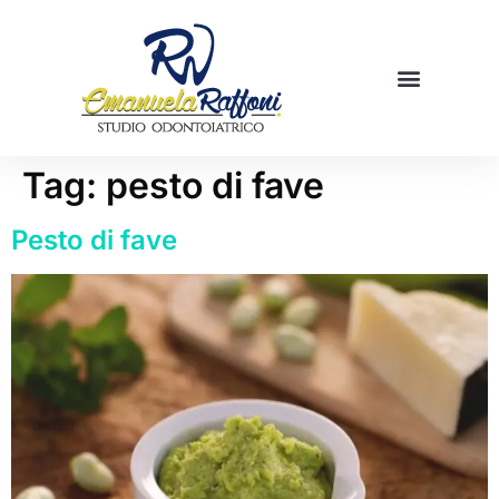
Mamme in cucina
Prenota una visita
Tag:
pesto di fave
Pesto di fave