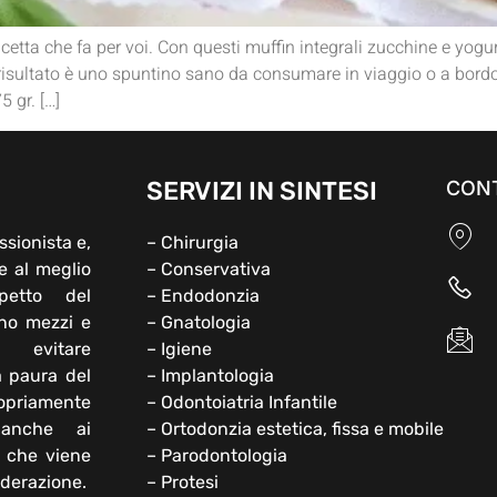
cetta che fa per voi. Con questi muffin integrali zucchine e yogurt
. Il risultato è uno spuntino sano da consumare in viaggio o a b
5 gr. […]
SERVIZI IN SINTESI
CONT
ssionista e,
– Chirurgia
e al meglio
– Conservativa
petto del
– Endodonzia
ono mezzi e
– Gnatologia
 evitare
– Igiene
a paura del
– Implantologia
opriamente
– Odontoiatria Infantile
 anche ai
– Ortodonzia estetica, fissa e mobile
e che viene
– Parodontologia
iderazione.
– Protesi