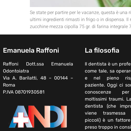
Se state per partire per le vacanze, questa è una ri
ultimi ingredienti rimasti in frigo o in dispensa
zucchine mezza cipolla 75 gr. di farina integrale 7
Emanuela Raffoni
La filosofia
Raffoni Dott.ssa Emanuela
Il dentista è un profe
Odontoiatra
come tale, sa operar
Via A. Barilatti, 48 – 00144 –
e nel pieno ris
Roma
paziente. Oggi ci s
P.IVA 08701930581
conoscenze per
moltissimi traumi. L
dentista (che impr
viene trasmessa
piccoli) è un fattor
preso troppo in cons