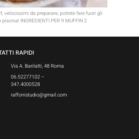
, velocissimi da preparare, potrete fare fuori gli
ordo piscina! INGREDIENTI PER 9 MUFFIN 2
ATTI RAPIDI
Via A. Barilatti, 48 Roma
06.52277102 –
347.4000528
raffonistudio@gmail.com