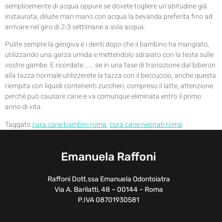
semplicemente di acqua oppure se dovete togliere un’abitudine già
instaurata, diluite man mano con acqua la bevanda preferita fino ad
arrivare nel giro di 2-3 settimane a sola acqua.
Pulite sempre la gengiva e i denti dopo che il bambino ha mangiato,
utilizzando una garza umida e mettendolo sdraiato con la testa sulle
vostre gambe. E ricordate …… se in una fase di transizione dal biberon
alla tazza normale utilizzerete la tazza con il beccuccio, anche questa
riempita con liquidi contenenti zuccheri, compreso il latte, attenzione
perchè può causare carie e va comunque eliminata entro il primo
anno di vita.
Taggato
cura carie bambini roma
,
cura carie neonati roma
Emanuela Raffoni
Raffoni Dott.ssa Emanuela Odontoiatra
Via A. Barilatti, 48 – 00144 – Roma
P.IVA 08701930581