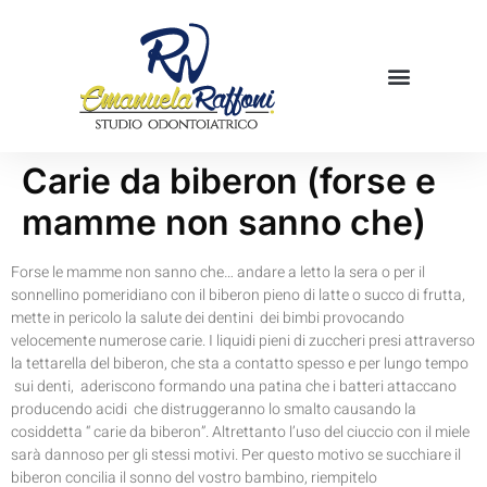
Mamme in cucina
Prenota una visita
Carie da biberon (forse e
mamme non sanno che)
Forse le mamme non sanno che… andare a letto la sera o per il
sonnellino pomeridiano con il biberon pieno di latte o succo di frutta,
mette in pericolo la salute dei dentini dei bimbi provocando
velocemente numerose carie. I liquidi pieni di zuccheri presi attraverso
la tettarella del biberon, che sta a contatto spesso e per lungo tempo
sui denti, aderiscono formando una patina che i batteri attaccano
producendo acidi che distruggeranno lo smalto causando la
cosiddetta “ carie da biberon”. Altrettanto l’uso del ciuccio con il miele
sarà dannoso per gli stessi motivi. Per questo motivo se succhiare il
biberon concilia il sonno del vostro bambino, riempitelo