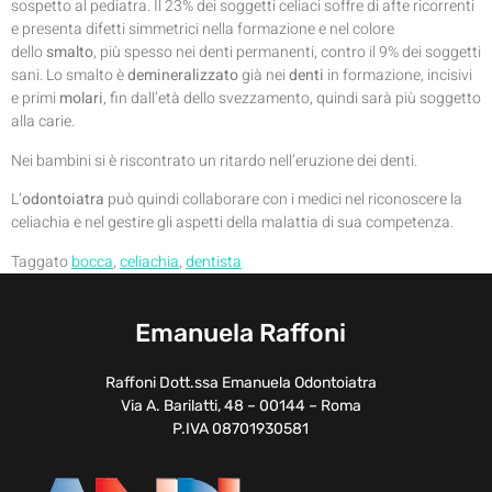
sospetto al pediatra. Il 23% dei soggetti celiaci soffre di afte ricorrenti
e presenta difetti simmetrici nella formazione e nel colore
dello
smalto
, più spesso nei denti permanenti, contro il 9% dei soggetti
sani. Lo smalto è
demineralizzato
già nei
denti
in formazione, incisivi
e primi
molari
, fin dall’età dello svezzamento, quindi sarà più soggetto
alla carie.
Nei bambini si è riscontrato un ritardo nell’eruzione dei denti.
L’
odontoiatra
può quindi collaborare con i medici nel riconoscere la
celiachia e nel gestire gli aspetti della malattia di sua competenza.
Taggato
bocca
,
celiachia
,
dentista
Emanuela Raffoni
Raffoni Dott.ssa Emanuela Odontoiatra
Via A. Barilatti, 48 – 00144 – Roma
P.IVA 08701930581