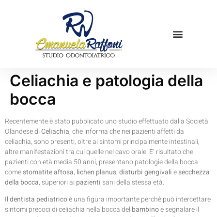
Mamme in cucina
Prenota una visita
Celiachia e patologia della
bocca
Recentemente è stato pubblicato uno studio effettuato dalla Società
Olandese di
Celiachia
, che informa che nei pazienti affetti da
celiachia, sono presenti, oltre ai sintomi principalmente intestinali,
altre manifestazioni tra cui quelle nel cavo orale. E’ risultato che
pazienti con età media 50 anni, presentano patologie della bocca
come
stomatite aftosa
,
lichen planus
,
disturbi gengivali
e
secchezza
della bocca
, superiori ai
pazienti
sani della stessa età.
Il dentista pediatrico
è una figura importante perchè può intercettare
sintomi precoci di celiachia nella bocca del
bambino
e segnalare il