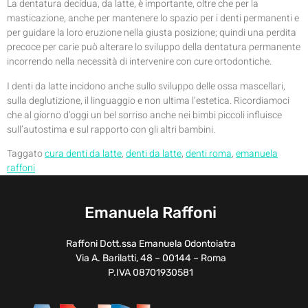
La dentatura decidua, da latte, è importante, oltre che per la
masticazione, anche per mantenere lo spazio per i denti permanenti e
per guidare la loro eruzione nella giusta posizione; quindi una perdita
precoce per carie può alterare lo sviluppo della dentatura permanente
incorrendo nella necessità di intervenire con cure ortodontiche.
I denti da latte incidono anche sullo sviluppo delle ossa mascellari,
sulla deglutizione, il linguaggio e non ultima l’estetica. Ricordiamoci
che al giorno d’oggi un bel sorriso anche nei bimbi piccoli influisce
sull’autostima e sul rapporto con gli altri bambini.
Taggato
cura denti da latte
,
denti da latte
,
denti roma
,
emanuela
raffoni
Emanuela Raffoni
Raffoni Dott.ssa Emanuela Odontoiatra
Via A. Barilatti, 48 – 00144 – Roma
P.IVA 08701930581