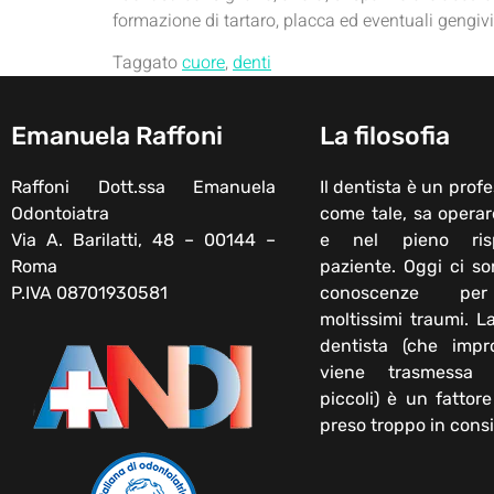
formazione di tartaro, placca ed eventuali gengivi
Taggato
cuore
,
denti
Emanuela Raffoni
La filosofia
Raffoni Dott.ssa Emanuela
Il dentista è un profe
Odontoiatra
come tale, sa operar
Via A. Barilatti, 48 – 00144 –
e nel pieno ris
Roma
paziente. Oggi ci s
P.IVA 08701930581
conoscenze per
moltissimi traumi. L
dentista (che impr
viene trasmessa
piccoli) è un fattor
preso troppo in cons