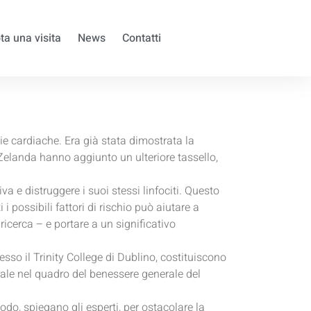
ta una visita
News
Contatti
tie cardiache. Era già stata dimostrata la
 Zelanda hanno aggiunto un ulteriore tassello,
a e distruggere i suoi stessi linfociti. Questo
i possibili fattori di rischio può aiutare a
icerca – e portare a un significativo
esso il Trinity College di Dublino, costituiscono
orale nel quadro del benessere generale del
modo, spiegano gli esperti, per ostacolare la