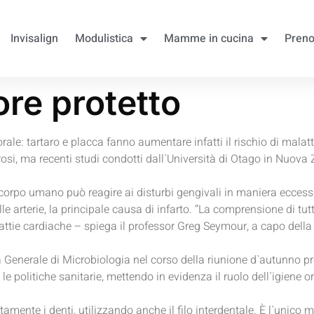
Invisalign
Modulistica
Mamme in cucina
Preno
ore protetto
orale: tartaro e placca fanno aumentare infatti il rischio di malat
rosi, ma recenti studi condotti dall`Università di Otago in Nuova
corpo umano può reagire ai disturbi gengivali in maniera eccessiv
e arterie, la principale causa di infarto. “La comprensione di tutti 
ttie cardiache – spiega il professor Greg Seymour, a capo della r
età Generale di Microbiologia nel corso della riunione d`autunno pr
e politiche sanitarie, mettendo in evidenza il ruolo dell`igiene 
tamente i denti, utilizzando anche il filo interdentale. È l`unico 