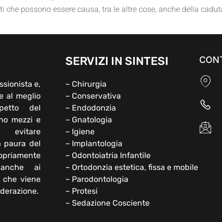
ti che possono essere causa, tra le altre cose, anche della caduta 
SERVIZI IN SINTESI
CONT
ssionista e,
– Chirurgia
e al meglio
– Conservativa
petto del
– Endodonzia
ono mezzi e
– Gnatologia
 evitare
– Igiene
a paura del
– Implantologia
opriamente
– Odontoiatria Infantile
 anche ai
– Ortodonzia estetica, fissa e mobile
e che viene
– Parodontologia
iderazione.
– Protesi
– Sedazione Cosciente