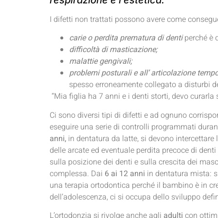
I difetti non trattati possono avere come conseg
carie o
perdita prematura di denti
perché è d
difficoltà di masticazione;
malattie gengivali;
problemi posturali e all’ articolazione tem
spesso erroneamente collegato a disturbi de
“Mia figlia ha 7 anni e i denti storti, devo curarla
Ci sono diversi tipi di difetti e ad ognuno corrispon
eseguire una serie di controlli programmati duran
anni,
in dentatura da latte, si devono intercettare 
delle arcate ed eventuale perdita precoce di denti
sulla posizione dei denti e sulla crescita dei masc
complessa. Dai
6 ai 12 anni
in dentatura mista: si
una terapia ortodontica perché il bambino è in cre
dell’adolescenza, ci si occupa dello sviluppo defi
L’ortodonzia si rivolge anche agli
adulti
con ottimi