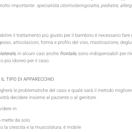
è molto importante:
specialista otorinolaringoiatra, pediatra, allerg
tabilire il trattamento più giusto per il bambino è necessario far
esso, articolazioni, forma e profilo del viso, masticazione, deglu
-laterale,
in alcuni casi anche
frontale
, sono indispensabili per ril
to più idoneo per il caso.
IL TIPO DI APPARECCHIO
iegherà le problematiche del caso e quale sarà il metodo migliore
 potrà decidere insieme al paziente o al genitore.
idere in:
lo mette da solo
o la crescita e la muscolatura, è mobile