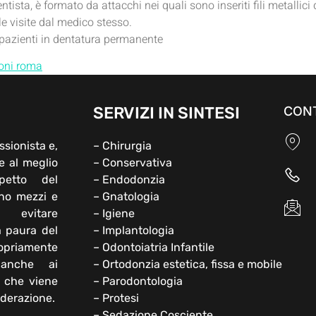
entista, è formato da attacchi nei quali sono inseriti fili metalli
e visite dal medico stesso.
ai pazienti in dentatura permanente
foni roma
SERVIZI IN SINTESI
CONT
ssionista e,
– Chirurgia
e al meglio
– Conservativa
petto del
– Endodonzia
ono mezzi e
– Gnatologia
 evitare
– Igiene
a paura del
– Implantologia
opriamente
– Odontoiatria Infantile
 anche ai
– Ortodonzia estetica, fissa e mobile
e che viene
– Parodontologia
iderazione.
– Protesi
– Sedazione Cosciente