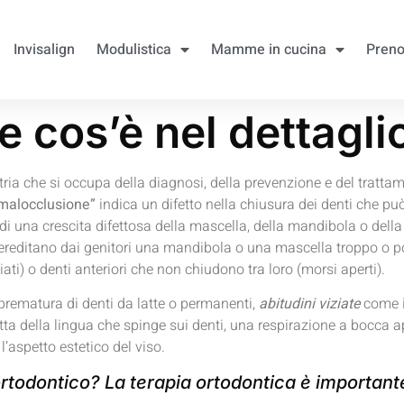
Invisalign
Modulistica
Mamme in cucina
Preno
 cos’è nel dettagli
atria che si occupa della diagnosi, della prevenzione e del tratta
malocclusione”
indica un difetto nella chiusura dei denti che pu
di una crescita difettosa della mascella, della mandibola o della 
 ereditano dai genitori una mandibola o una mascella troppo o poc
ti) o denti anteriori che non chiudono tra loro (morsi aperti).
prematura di denti da latte o permanenti,
abitudini viziate
come i
ta della lingua che spinge sui denti, una respirazione a bocca ap
l’aspetto estetico del viso.
rtodontico? La terapia ortodontica è important