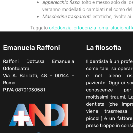
apparecchio fisso
: tolto e messo solo dal d
verranno modellati o cambiati nel corso dell
Mascherine trasparenti
: estetiche, rivolte 
Taggato
ortodonzia
,
ortodonzia roma
,
studio raf
Emanuela Raffoni
La filosofia
Raffoni Dott.ssa Emanuela
Il dentista è un profe
Odontoiatra
come tale, sa operar
Via A. Barilatti, 48 – 00144 –
e nel pieno ris
Roma
paziente. Oggi ci s
P.IVA 08701930581
conoscenze per
moltissimi traumi. L
dentista (che impr
viene trasmessa
piccoli) è un fattor
preso troppo in cons