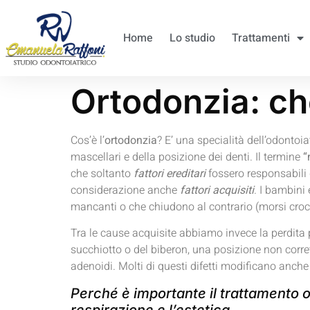
Home
Lo studio
Trattamenti
Ortodonzia: che
Cos’è l’
ortodonzia
?
E’ una specialità dell’odontoi
mascellari e della posizione dei denti. Il termine
“
che soltanto
fattori ereditari
fossero responsabili 
considerazione anche
fattori acquisiti
. I bambini
mancanti o che chiudono al contrario (morsi crocia
Tra le cause acquisite abbiamo invece la perdita 
succhiotto o del biberon, una posizione non corret
adenoidi. Molti di questi difetti modificano anche 
Perché è importante il trattamento o
respirazione e l’estetica.