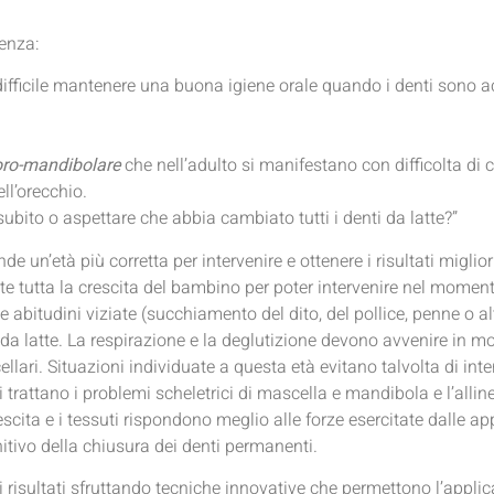
uenza:
ifficile mantenere una buona igiene orale quando i denti sono ac
poro-mandibolare
che nell’adulto si manifestano con difficolta di c
ll’orecchio.
 subito o aspettare che abbia cambiato tutti i denti da latte?”
de un’età più corretta per intervenire e ottenere i risultati miglior
te tutta la crescita del bambino per poter intervenire nel moment
le abitudini viziate (succhiamento del dito, del pollice, penne o 
 da latte. La respirazione e la deglutizione devono avvenire in m
ellari. Situazioni individuate a questa età evitano talvolta di int
 trattano i problemi scheletrici di mascella e mandibola e l’alline
scita e i tessuti rispondono meglio alle forze esercitate dalle a
nitivo della chiusura dei denti permanenti.
 risultati sfruttando tecniche innovative che permettono l’applic