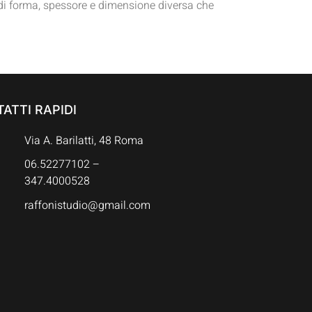
ci di forma, spessore e dimensione diversa che
ATTI RAPIDI
Via A. Barilatti, 48 Roma
06.52277102 –
347.4000528
raffonistudio@gmail.com