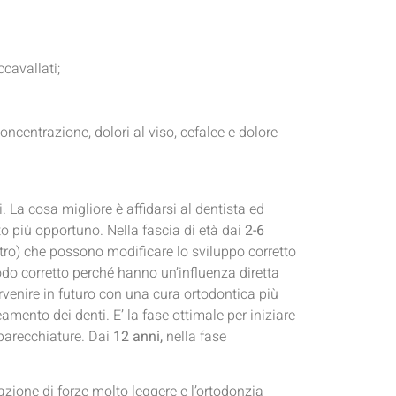
cavallati;
oncentrazione, dolori al viso, cefalee e dolore
i. La cosa migliore è affidarsi al dentista ed
o più opportuno. Nella fascia di età dai
2-6
altro) che possono modificare lo sviluppo corretto
odo corretto perché hanno un’influenza diretta
ervenire in futuro con una cura ortodontica più
amento dei denti. E’ la fase ottimale per iniziare
pparecchiature. Dai
12 anni,
nella fase
azione di forze molto leggere e l’ortodonzia