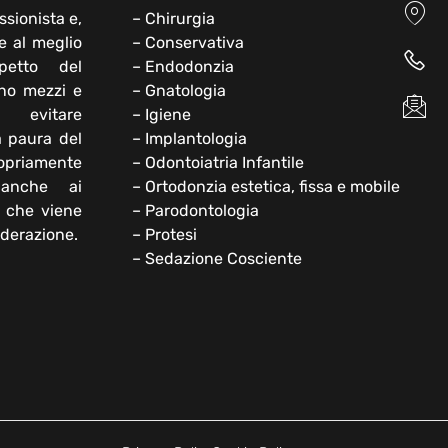
ssionista e,
– Chirurgia
e al meglio
– Conservativa
petto del
– Endodonzia
ono mezzi e
– Gnatologia
 evitare
– Igiene
a paura del
– Implantologia
opriamente
– Odontoiatria Infantile
 anche ai
– Ortodonzia estetica, fissa e mobile
e che viene
– Parodontologia
iderazione.
– Protesi
– Sedazione Cosciente