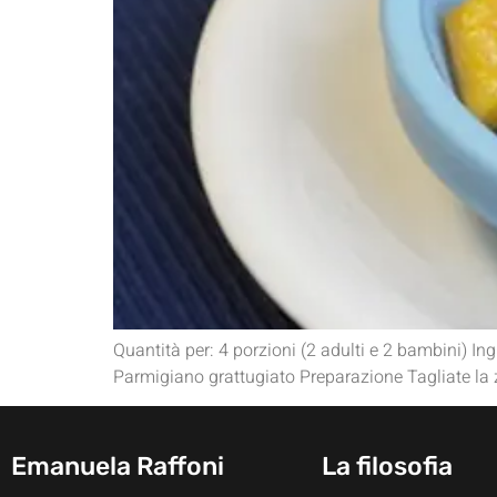
Quantità per: 4 porzioni (2 adulti e 2 bambini) Ingr
Parmigiano grattugiato Preparazione Tagliate la zu
Emanuela Raffoni
La filosofia