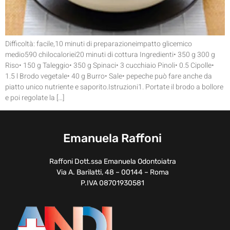
Difficoltà: facile,10 minuti di preparazioneimpatto glicemico
medio590 chilocaloriei20 minuti di cottura Ingredienti• 350 g 300 g
Riso• 150 g Taleggio• 350 g Spinaci• 3 cucchiaio Pinoli• 0.5 Cipolle•
1.5 l Brodo vegetale• 40 g Burro• Sale• pepeche può fare anche da
piatto unico nutriente e saporito.Istruzioni1. Portate il brodo a bollore
e poi regolate la […]
Emanuela Raffoni
Raffoni Dott.ssa Emanuela Odontoiatra
Via A. Barilatti, 48 – 00144 – Roma
P.IVA 08701930581