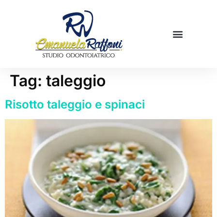
Mamme in cucina
Prenota una visita
Tag:
taleggio
Risotto taleggio e spinaci