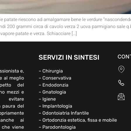
e le patate riescono ad amalgamare bene le verdure “nascondend
ndi 200 grammi circa di cavolo verza 2 uova parmigiano sale q.
pore patate e verza. Schiacciare […]
SERVIZI IN SINTESI
CONT
ssionista e,
– Chirurgia
e al meglio
– Conservativa
petto del
– Endodonzia
ono mezzi e
– Gnatologia
 evitare
– Igiene
a paura del
– Implantologia
opriamente
– Odontoiatria Infantile
 anche ai
– Ortodonzia estetica, fissa e mobile
e che viene
– Parodontologia