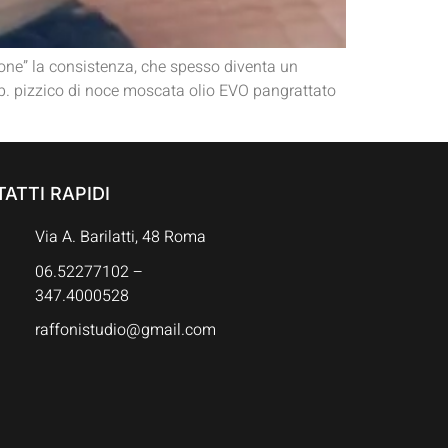
one” la consistenza, che spesso diventa un
b. pizzico di noce moscata olio EVO pangrattato
ATTI RAPIDI
Via A. Barilatti, 48 Roma
06.52277102 –
347.4000528
raffonistudio@gmail.com