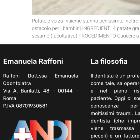
Patate e verza insieme stanno benissimo, inoltr
ostacolo per i bambini INGREDIENTI 4 patate gra
sesamo (facoltativo) PROCEDIMENTO Cuocere a va
Emanuela Raffoni
La filosofia
Raffoni Dott.ssa Emanuela
Il dentista è un profe
Odontoiatra
come tale, sa operar
Via A. Barilatti, 48 – 00144 –
e nel pieno ris
Roma
paziente. Oggi ci s
P.IVA 08701930581
conoscenze per
moltissimi traumi. L
dentista (che impr
viene trasmessa
piccoli) è un fattor