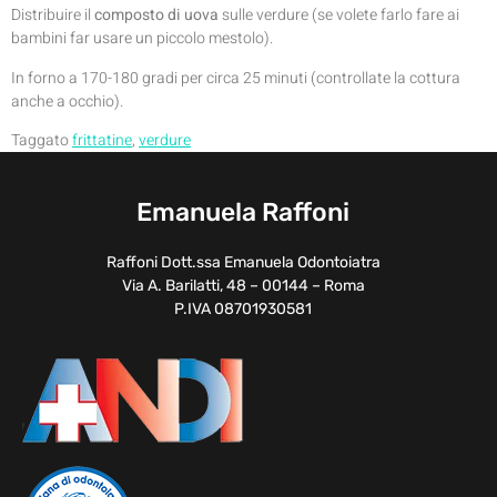
Distribuire il
composto di uova
sulle verdure (se volete farlo fare ai
bambini far usare un piccolo mestolo).
In forno a 170-180 gradi per circa 25 minuti (controllate la cottura
anche a occhio).
Taggato
frittatine
,
verdure
Emanuela Raffoni
Raffoni Dott.ssa Emanuela Odontoiatra
Via A. Barilatti, 48 – 00144 – Roma
P.IVA 08701930581