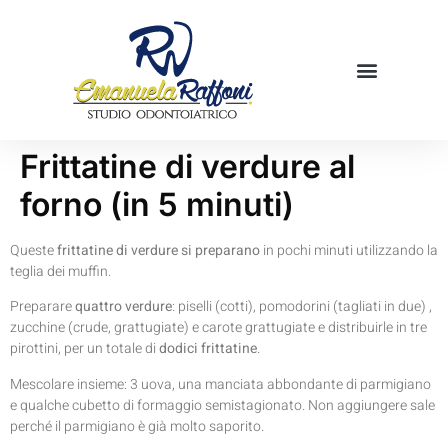
Mamme in cucina
Prenota una visita
Frittatine di verdure al
forno (in 5 minuti)
Queste
frittatine di verdure si preparano
in pochi minuti utilizzando la
teglia dei muffin.
Preparare
quattro verdure
: piselli (cotti), pomodorini (tagliati in due) ,
zucchine (crude, grattugiate) e carote grattugiate e distribuirle in tre
pirottini, per un totale di
dodici frittatine
.
Mescolare insieme: 3 uova, una manciata abbondante di parmigiano
e qualche cubetto di formaggio semistagionato. Non aggiungere sale
perché il parmigiano è già molto saporito.