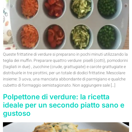
Queste frittatine di verdure si preparano in pochi minuti utilizzando la
teglia dei muffin. Preparare quattro verdure: piselli (cotti), pomodorini
(tagliati in due) , zucchine (crude, grattugiate) e carote grattugiate e
distribuirle in tre pirottini, per un totale di dodici frittatine. Mescolare
insieme: 3 uova, una manciata abbondante di parmigiano e qualche
cubetto di formaggio semistagionato. Non aggiungere sale […]
Polpettone di verdure: la ricetta
ideale per un secondo piatto sano e
gustoso