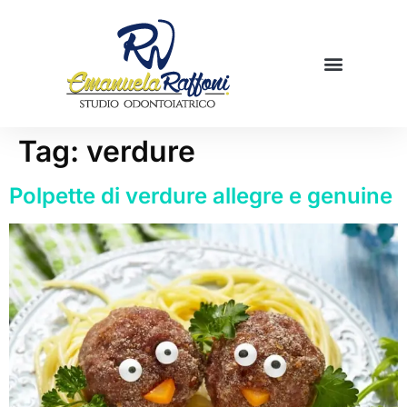
Mamme in cucina
Prenota una visita
Tag:
verdure
Polpette di verdure allegre e genuine