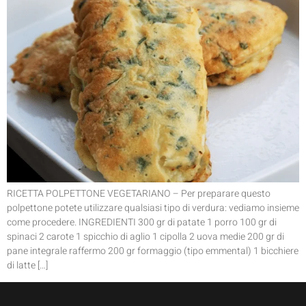
RICETTA POLPETTONE VEGETARIANO – Per preparare questo
polpettone potete utilizzare qualsiasi tipo di verdura: vediamo insieme
come procedere. INGREDIENTI 300 gr di patate 1 porro 100 gr di
spinaci 2 carote 1 spicchio di aglio 1 cipolla 2 uova medie 200 gr di
pane integrale raffermo 200 gr formaggio (tipo emmental) 1 bicchiere
di latte […]