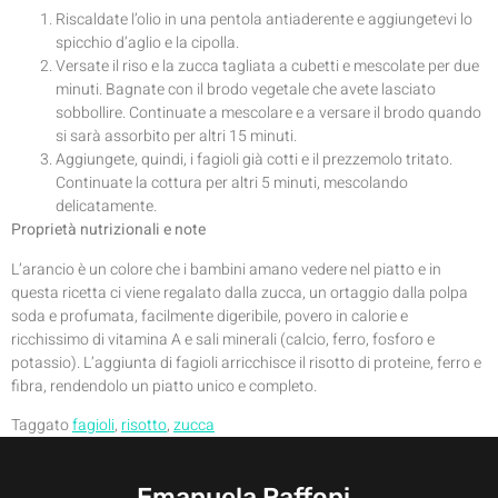
Riscaldate l’olio in una pentola antiaderente e aggiungetevi lo
spicchio d’aglio e la cipolla.
Versate il riso e la zucca tagliata a cubetti e mescolate per due
minuti. Bagnate con il brodo vegetale che avete lasciato
sobbollire. Continuate a mescolare e a versare il brodo quando
si sarà assorbito per altri 15 minuti.
Aggiungete, quindi, i fagioli già cotti e il prezzemolo tritato.
Continuate la cottura per altri 5 minuti, mescolando
delicatamente.
Proprietà nutrizionali e note
L’arancio è un colore che i bambini amano vedere nel piatto e in
questa ricetta ci viene regalato dalla zucca, un ortaggio dalla polpa
soda e profumata, facilmente digeribile, povero in calorie e
ricchissimo di vitamina A e sali minerali (calcio, ferro, fosforo e
potassio). L’aggiunta di fagioli arricchisce il risotto di proteine, ferro e
fibra, rendendolo un piatto unico e completo.
Taggato
fagioli
,
risotto
,
zucca
Emanuela Raffoni