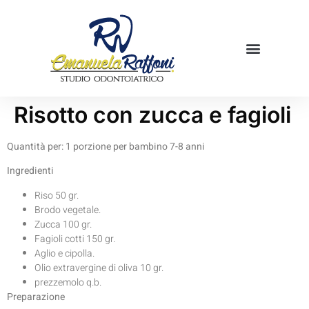
Mamme in cucina
Prenota una visita
Risotto con zucca e fagioli
Quantità per: 1 porzione per bambino 7-8 anni
Ingredienti
Riso 50 gr.
Brodo vegetale.
Zucca 100 gr.
Fagioli cotti 150 gr.
Aglio e cipolla.
Olio extravergine di oliva 10 gr.
prezzemolo q.b.
Preparazione